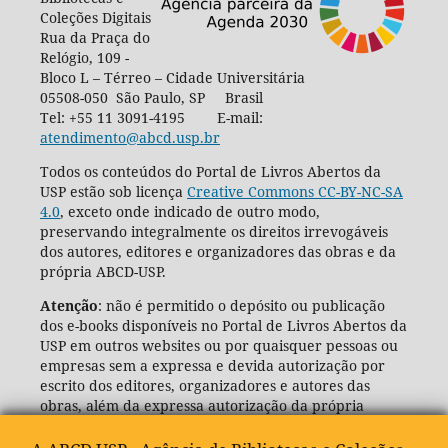
Coleções Digitais
Rua da Praça do
Relógio, 109 -
Bloco L – Térreo – Cidade Universitária
05508-050 São Paulo, SP Brasil
Tel: +55 11 3091-4195 E-mail:
atendimento@abcd.usp.br
Todos os conteúdos do Portal de Livros Abertos da
USP estão sob licença
Creative Commons CC-BY-NC-SA
4.0
, exceto onde indicado de outro modo,
preservando integralmente os direitos irrevogáveis
dos autores, editores e organizadores das obras e da
própria ABCD-USP.
Atenção
: não é permitido o depósito ou publicação
dos e-books disponíveis no Portal de Livros Abertos da
USP em outros websites ou por quaisquer pessoas ou
empresas sem a expressa e devida autorização por
escrito dos editores, organizadores e autores das
obras, além da expressa autorização da própria
Agência de Bibliotecas e Coleções Digitais da USP
(ABCD-USP).