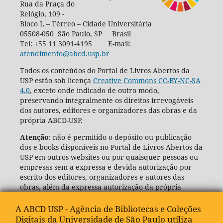
Rua da Praça do
Relógio, 109 -
Bloco L – Térreo – Cidade Universitária
05508-050 São Paulo, SP Brasil
Tel: +55 11 3091-4195 E-mail:
atendimento@abcd.usp.br
Todos os conteúdos do Portal de Livros Abertos da
USP estão sob licença
Creative Commons CC-BY-NC-SA
4.0
, exceto onde indicado de outro modo,
preservando integralmente os direitos irrevogáveis
dos autores, editores e organizadores das obras e da
própria ABCD-USP.
Atenção
: não é permitido o depósito ou publicação
dos e-books disponíveis no Portal de Livros Abertos da
USP em outros websites ou por quaisquer pessoas ou
empresas sem a expressa e devida autorização por
escrito dos editores, organizadores e autores das
obras, além da expressa autorização da própria
Agência de Bibliotecas e Coleções Digitais da USP
(ABCD-USP).
A ABCD USP - Agência de Bibliotecas e Coleções
Digitais da Universidade de São Paulo utiliza