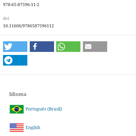
978-65-87596-11-2
doi
10.11606/9786587596112
Idioma
Português (Brasil)
English