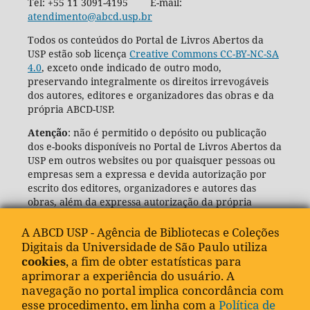
Tel: +55 11 3091-4195 E-mail:
atendimento@abcd.usp.br
Todos os conteúdos do Portal de Livros Abertos da
USP estão sob licença
Creative Commons CC-BY-NC-SA
4.0
, exceto onde indicado de outro modo,
preservando integralmente os direitos irrevogáveis
dos autores, editores e organizadores das obras e da
própria ABCD-USP.
Atenção
: não é permitido o depósito ou publicação
dos e-books disponíveis no Portal de Livros Abertos da
USP em outros websites ou por quaisquer pessoas ou
empresas sem a expressa e devida autorização por
escrito dos editores, organizadores e autores das
obras, além da expressa autorização da própria
Agência de Bibliotecas e Coleções Digitais da USP
(ABCD-USP).
A ABCD USP - Agência de Bibliotecas e Coleções
Digitais da Universidade de São Paulo utiliza
cookies
, a fim de obter estatísticas para
aprimorar a experiência do usuário. A
navegação no portal implica concordância com
esse procedimento, em linha com a
Política de