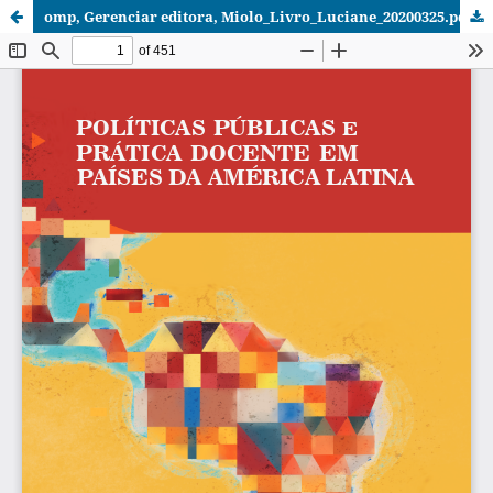
omp, Gerenciar editora, Miolo_Livro_Luciane_20200325.pdf