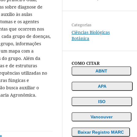
as sobre diagnose de
auxílio às aulas
intomas e os agentes
Categorias
antas que ocorrem nos
Ciências Biológicas
a cada grupo de doenças,
Botânica
 grupo, informações
 e um mapa com a
s do grupo. Além da
COMO CITAR
as e de estruturas
ABNT
equências utilizadas no
ras fúngicas e
APA
ão busca auxiliar o
haria Agronômica.
ISO
Vancouver
Baixar Registro MARC