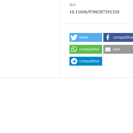
doi
10.11606/9786587391328
tweet
compartilha
compartilhar
mail
compartilhar