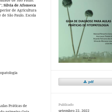
sidade de São Paulo.
"
;
Silvia de Afonseca
perior de Agricultura
 de São Paulo. Escola
topatologia
pdf
Publicado
ulas Práticas de
setembro 22, 2022
 do primeiro Guia,