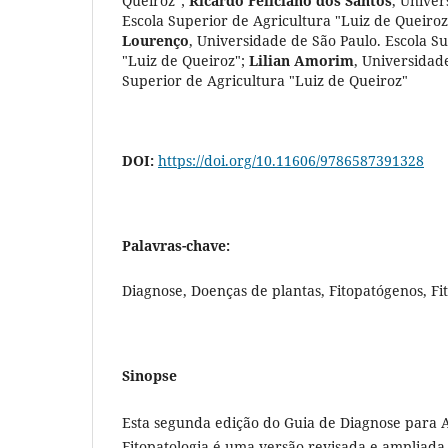
Queiroz"
;
Ricardo Feliciano dos Santos
,
Univer
Escola Superior de Agricultura "Luiz de Queiroz
Lourenço
,
Universidade de São Paulo. Escola Su
"Luiz de Queiroz"
;
Lilian Amorim
,
Universidade
Superior de Agricultura "Luiz de Queiroz"
DOI:
https://doi.org/10.11606/9786587391328
Palavras-chave:
Diagnose, Doenças de plantas, Fitopatógenos, Fi
Sinopse
Esta segunda edição do Guia de Diagnose para A
Fitopatologia é uma versão revisada e ampliada