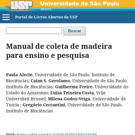
Portal de Livros Abertos da USP
Buscar
Manual de coleta de madeira
para ensino e pesquisa
Paula Alecio
,
Universidade de São Paulo. Instituto de
Biociências
;
Caian S. Gerolamo
,
Universidade de São Paulo.
Instituto de Biociências
;
Guilherme Freire
,
Universidade do
Estado do Amazonas
;
Luiza Teixeira-Costa
,
Vrije
Universiteit Brussel
;
Milena Godoy-Veiga
,
Universidade de
Tuscia
;
Gregório Ceccantini
,
Universidade de São Paulo.
Instituto de Biociências
DOI:
https://doi.org/10.11606/9786588234198