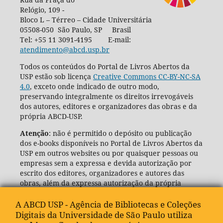
Relógio, 109 -
Bloco L – Térreo – Cidade Universitária
05508-050 São Paulo, SP Brasil
Tel: +55 11 3091-4195 E-mail:
atendimento@abcd.usp.br
Todos os conteúdos do Portal de Livros Abertos da
USP estão sob licença
Creative Commons CC-BY-NC-SA
4.0
, exceto onde indicado de outro modo,
preservando integralmente os direitos irrevogáveis
dos autores, editores e organizadores das obras e da
própria ABCD-USP.
Atenção
: não é permitido o depósito ou publicação
dos e-books disponíveis no Portal de Livros Abertos da
USP em outros websites ou por quaisquer pessoas ou
empresas sem a expressa e devida autorização por
escrito dos editores, organizadores e autores das
obras, além da expressa autorização da própria
Agência de Bibliotecas e Coleções Digitais da USP
(ABCD-USP).
A ABCD USP - Agência de Bibliotecas e Coleções
Digitais da Universidade de São Paulo utiliza