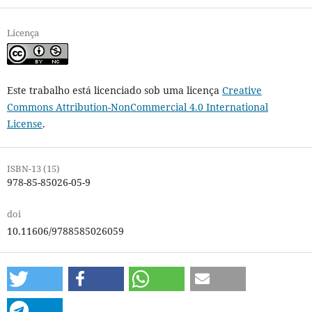
Licença
Este trabalho está licenciado sob uma licença
Creative
Commons Attribution-NonCommercial 4.0 International
License
.
ISBN-13 (15)
978-85-85026-05-9
doi
10.11606/9788585026059