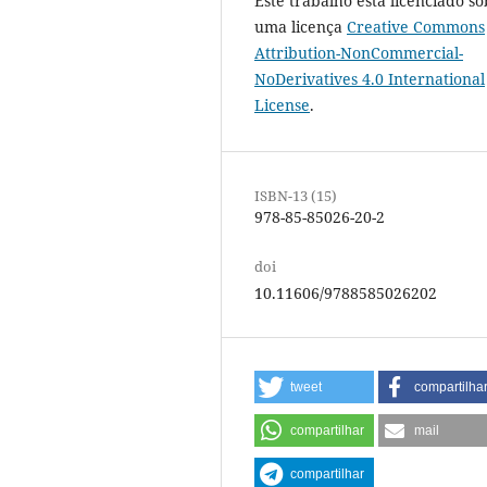
Este trabalho está licenciado so
uma licença
Creative Commons
Attribution-NonCommercial-
NoDerivatives 4.0 International
License
.
ISBN-13 (15)
978-85-85026-20-2
doi
10.11606/9788585026202
tweet
compartilha
compartilhar
mail
compartilhar