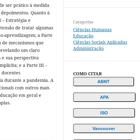
de ser prático à medida
e depoimentos. Quanto à
I – Estratégia e
Categorias
tensão de tratar algumas
Ciências Humanas
ino-aprendizagem; a Parte
Educação
Ciências Sociais Aplicadas
ata de mecanismos que
Administração
revelando um claro
e sua perspectiva
lícita; e a Parte III –
e docentes
COMO CITAR
ula durante a pandemia. A
ABNT
cionais com outros mais
ducação em geral e
APA
plas.
ISO
Vancouver