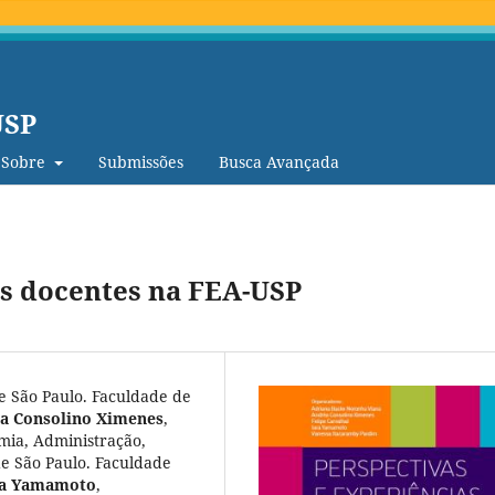
USP
Sobre
Submissões
Busca Avançada
as docentes na FEA-USP
e São Paulo. Faculdade de
a Consolino Ximenes
,
mia, Administração,
e São Paulo. Faculdade
ra Yamamoto
,