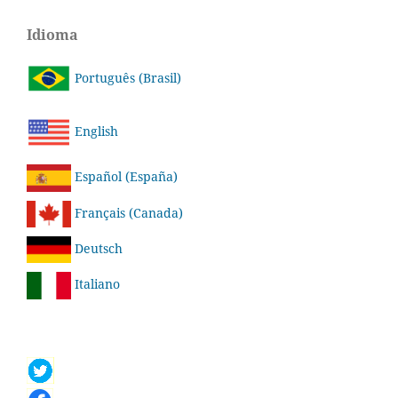
Idioma
Português (Brasil)
English
Español (España)
Français (Canada)
Deutsch
Italiano