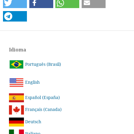
Idioma
Português (Brasil)
English
Español (España)
Français (Canada)
Deutsch
Italiano