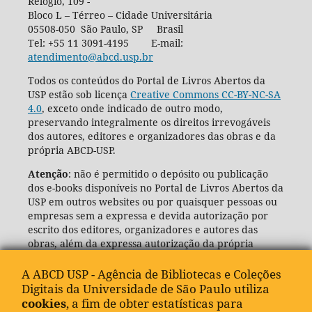
Relógio, 109 -
Bloco L – Térreo – Cidade Universitária
05508-050 São Paulo, SP Brasil
Tel: +55 11 3091-4195 E-mail:
atendimento@abcd.usp.br
Todos os conteúdos do Portal de Livros Abertos da
USP estão sob licença
Creative Commons CC-BY-NC-SA
4.0
, exceto onde indicado de outro modo,
preservando integralmente os direitos irrevogáveis
dos autores, editores e organizadores das obras e da
própria ABCD-USP.
Atenção
: não é permitido o depósito ou publicação
dos e-books disponíveis no Portal de Livros Abertos da
USP em outros websites ou por quaisquer pessoas ou
empresas sem a expressa e devida autorização por
escrito dos editores, organizadores e autores das
obras, além da expressa autorização da própria
Agência de Bibliotecas e Coleções Digitais da USP
(ABCD-USP).
A ABCD USP - Agência de Bibliotecas e Coleções
Digitais da Universidade de São Paulo utiliza
cookies
, a fim de obter estatísticas para