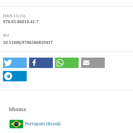
ISBN-13 (15)
978-65-86810-41-7
doi
10.11606/9786586810417
Idioma
Português (Brasil)