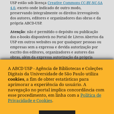
USP estão sob licença
Creative Commons CC-BY-NC-SA
4.0
, exceto onde indicado de outro modo,
preservando integralmente os direitos irrevogáveis
dos autores, editores e organizadores das obras e da
própria ABCD-USP.
Atenção
: não é permitido o depósito ou publicação
dos e-books disponíveis no Portal de Livros Abertos da
USP em outros websites ou por quaisquer pessoas ou
empresas sem a expressa e devida autorização por
escrito dos editores, organizadores e autores das
obras, além da expressa autorização da própria
Agência de Bibliotecas e Coleções Digitais da USP
(ABCD-USP).
A ABCD USP - Agência de Bibliotecas e Coleções
Digitais da Universidade de São Paulo utiliza
cookies
, a fim de obter estatísticas para
aprimorar a experiência do usuário. A
navegação no portal implica concordância com
esse procedimento, em linha com a
Política de
Privacidade e Cookies
.