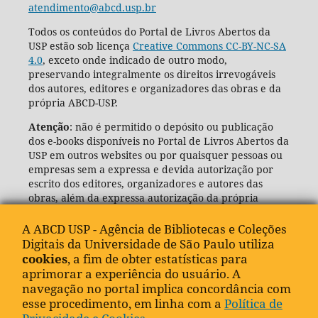
atendimento@abcd.usp.br
Todos os conteúdos do Portal de Livros Abertos da
USP estão sob licença
Creative Commons CC-BY-NC-SA
4.0
, exceto onde indicado de outro modo,
preservando integralmente os direitos irrevogáveis
dos autores, editores e organizadores das obras e da
própria ABCD-USP.
Atenção
: não é permitido o depósito ou publicação
dos e-books disponíveis no Portal de Livros Abertos da
USP em outros websites ou por quaisquer pessoas ou
empresas sem a expressa e devida autorização por
escrito dos editores, organizadores e autores das
obras, além da expressa autorização da própria
Agência de Bibliotecas e Coleções Digitais da USP
(ABCD-USP).
A ABCD USP - Agência de Bibliotecas e Coleções
Digitais da Universidade de São Paulo utiliza
cookies
, a fim de obter estatísticas para
aprimorar a experiência do usuário. A
navegação no portal implica concordância com
esse procedimento, em linha com a
Política de