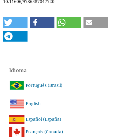
10.11606/9786587047720
Idioma
Português (Brasil)
English
Español (España)
Français (Canada)