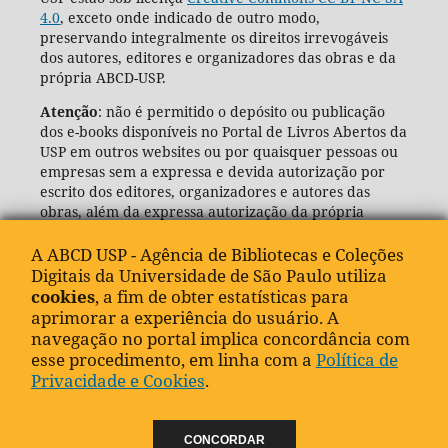
4.0
, exceto onde indicado de outro modo,
preservando integralmente os direitos irrevogáveis
dos autores, editores e organizadores das obras e da
própria ABCD-USP.
Atenção
: não é permitido o depósito ou publicação
dos e-books disponíveis no Portal de Livros Abertos da
USP em outros websites ou por quaisquer pessoas ou
empresas sem a expressa e devida autorização por
escrito dos editores, organizadores e autores das
obras, além da expressa autorização da própria
Agência de Bibliotecas e Coleções Digitais da USP
(ABCD-USP).
A ABCD USP - Agência de Bibliotecas e Coleções
Digitais da Universidade de São Paulo utiliza
cookies
, a fim de obter estatísticas para
aprimorar a experiência do usuário. A
navegação no portal implica concordância com
esse procedimento, em linha com a
Política de
Privacidade e Cookies
.
CONCORDAR