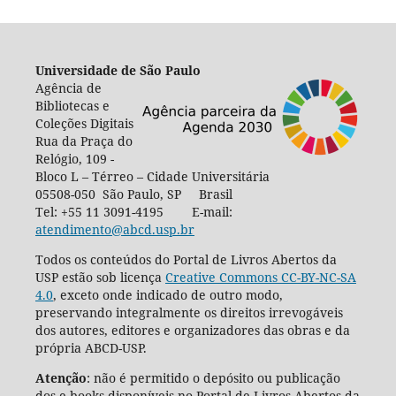
Universidade de São Paulo
Agência de
Bibliotecas e
Coleções Digitais
Rua da Praça do
Relógio, 109 -
Bloco L – Térreo – Cidade Universitária
05508-050 São Paulo, SP Brasil
Tel: +55 11 3091-4195 E-mail:
atendimento@abcd.usp.br
Todos os conteúdos do Portal de Livros Abertos da
USP estão sob licença
Creative Commons CC-BY-NC-SA
4.0
, exceto onde indicado de outro modo,
preservando integralmente os direitos irrevogáveis
dos autores, editores e organizadores das obras e da
própria ABCD-USP.
Atenção
: não é permitido o depósito ou publicação
dos e-books disponíveis no Portal de Livros Abertos da