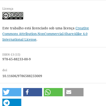
Licença
Este trabalho está licenciado sob uma licença
Creative
Commons Attribution-NonCommercial-ShareAlike 4.0
International License
.
ISBN-13 (15)
978-65-88233-00-9
doi
10.11606/9786588233009