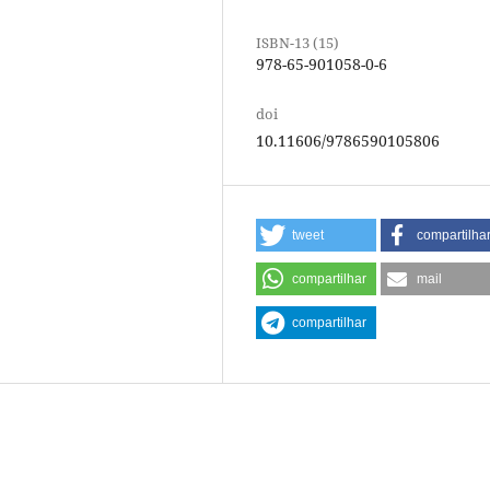
ISBN-13 (15)
978-65-901058-0-6
doi
10.11606/9786590105806
tweet
compartilha
compartilhar
mail
compartilhar