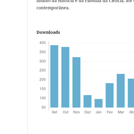
âmbito da História e da Filosofia da Ciência, at
contemporânea.
Downloads