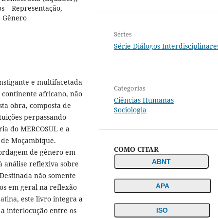
os – Representação,
e Gênero
Séries
Série Diálogos Interdisciplinare
stigante e multifacetada
Categorias
 continente africano, não
Ciências Humanas
sta obra, composta de
Sociologia
tituições perpassando
ória do MERCOSUL e a
as de Moçambique.
COMO CITAR
bordagem de gênero em
ABNT
à análise reflexiva sobre
. Destinada não somente
APA
os em geral na reflexão
tina, este livro integra a
 a interlocução entre os
ISO