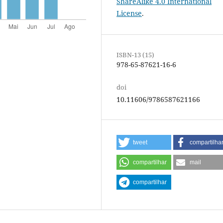
ShareAlike 4.0 International
License
.
ISBN-13 (15)
978-65-87621-16-6
doi
10.11606/9786587621166
tweet
compartilha
compartilhar
mail
compartilhar