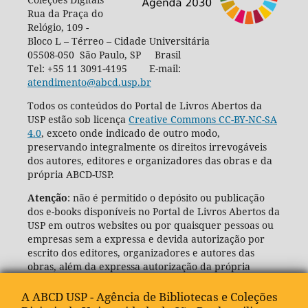
Rua da Praça do
Relógio, 109 -
Bloco L – Térreo – Cidade Universitária
05508-050 São Paulo, SP Brasil
Tel: +55 11 3091-4195 E-mail:
atendimento@abcd.usp.br
Todos os conteúdos do Portal de Livros Abertos da
USP estão sob licença
Creative Commons CC-BY-NC-SA
4.0
, exceto onde indicado de outro modo,
preservando integralmente os direitos irrevogáveis
dos autores, editores e organizadores das obras e da
própria ABCD-USP.
Atenção
: não é permitido o depósito ou publicação
dos e-books disponíveis no Portal de Livros Abertos da
USP em outros websites ou por quaisquer pessoas ou
empresas sem a expressa e devida autorização por
escrito dos editores, organizadores e autores das
obras, além da expressa autorização da própria
Agência de Bibliotecas e Coleções Digitais da USP
(ABCD-USP).
A ABCD USP - Agência de Bibliotecas e Coleções