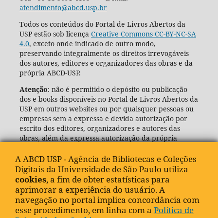
atendimento@abcd.usp.br
Todos os conteúdos do Portal de Livros Abertos da
USP estão sob licença
Creative Commons CC-BY-NC-SA
4.0
, exceto onde indicado de outro modo,
preservando integralmente os direitos irrevogáveis
dos autores, editores e organizadores das obras e da
própria ABCD-USP.
Atenção
: não é permitido o depósito ou publicação
dos e-books disponíveis no Portal de Livros Abertos da
USP em outros websites ou por quaisquer pessoas ou
empresas sem a expressa e devida autorização por
escrito dos editores, organizadores e autores das
obras, além da expressa autorização da própria
Agência de Bibliotecas e Coleções Digitais da USP
(ABCD-USP).
A ABCD USP - Agência de Bibliotecas e Coleções
Digitais da Universidade de São Paulo utiliza
cookies
, a fim de obter estatísticas para
aprimorar a experiência do usuário. A
navegação no portal implica concordância com
esse procedimento, em linha com a
Política de