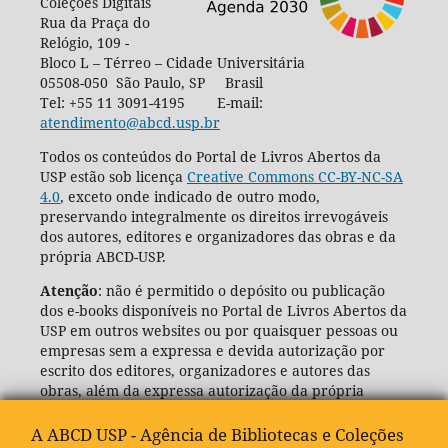
Coleções Digitais
Rua da Praça do
Relógio, 109 -
Bloco L – Térreo – Cidade Universitária
05508-050 São Paulo, SP Brasil
Tel: +55 11 3091-4195 E-mail:
atendimento@abcd.usp.br
Todos os conteúdos do Portal de Livros Abertos da
USP estão sob licença
Creative Commons CC-BY-NC-SA
4.0
, exceto onde indicado de outro modo,
preservando integralmente os direitos irrevogáveis
dos autores, editores e organizadores das obras e da
própria ABCD-USP.
Atenção
: não é permitido o depósito ou publicação
dos e-books disponíveis no Portal de Livros Abertos da
USP em outros websites ou por quaisquer pessoas ou
empresas sem a expressa e devida autorização por
escrito dos editores, organizadores e autores das
obras, além da expressa autorização da própria
Agência de Bibliotecas e Coleções Digitais da USP
(ABCD-USP).
A ABCD USP - Agência de Bibliotecas e Coleções