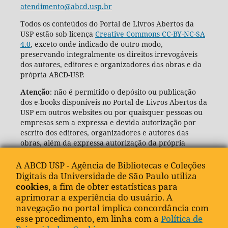
atendimento@abcd.usp.br
Todos os conteúdos do Portal de Livros Abertos da
USP estão sob licença
Creative Commons CC-BY-NC-SA
4.0
, exceto onde indicado de outro modo,
preservando integralmente os direitos irrevogáveis
dos autores, editores e organizadores das obras e da
própria ABCD-USP.
Atenção
: não é permitido o depósito ou publicação
dos e-books disponíveis no Portal de Livros Abertos da
USP em outros websites ou por quaisquer pessoas ou
empresas sem a expressa e devida autorização por
escrito dos editores, organizadores e autores das
obras, além da expressa autorização da própria
Agência de Bibliotecas e Coleções Digitais da USP
(ABCD-USP).
A ABCD USP - Agência de Bibliotecas e Coleções
Digitais da Universidade de São Paulo utiliza
cookies
, a fim de obter estatísticas para
aprimorar a experiência do usuário. A
navegação no portal implica concordância com
esse procedimento, em linha com a
Política de