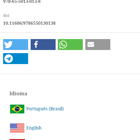
978-65-5013-013-8
doi
10.11606/9786550130138
Idioma
Português (Brasil)
English