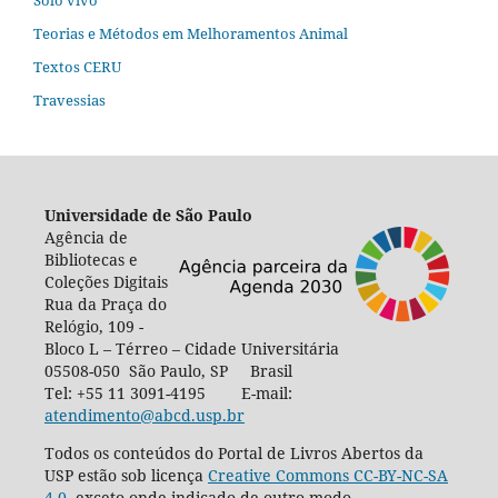
Solo vivo
Teorias e Métodos em Melhoramentos Animal
Textos CERU
Travessias
Universidade de São Paulo
Agência de
Bibliotecas e
Coleções Digitais
Rua da Praça do
Relógio, 109 -
Bloco L – Térreo – Cidade Universitária
05508-050 São Paulo, SP Brasil
Tel: +55 11 3091-4195 E-mail:
atendimento@abcd.usp.br
Todos os conteúdos do Portal de Livros Abertos da
USP estão sob licença
Creative Commons CC-BY-NC-SA
4.0
, exceto onde indicado de outro modo,