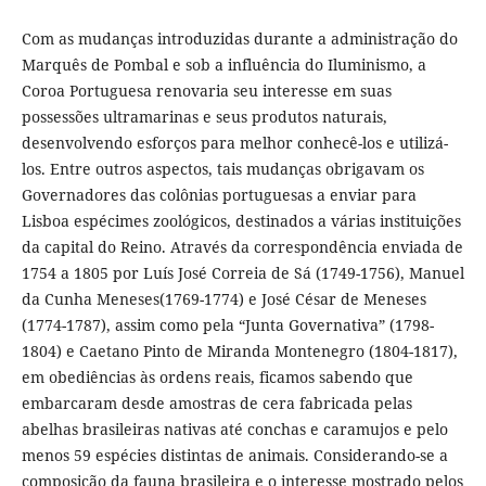
Com as mudanças introduzidas durante a administração do
Marquês de Pombal e sob a influência do Iluminismo, a
Coroa Portuguesa renovaria seu interesse em suas
possessões ultramarinas e seus produtos naturais,
desenvolvendo esforços para melhor conhecê-los e utilizá-
los. Entre outros aspectos, tais mudanças obrigavam os
Governadores das colônias portuguesas a enviar para
Lisboa espécimes zoológicos, destinados a várias instituições
da capital do Reino. Através da correspondência enviada de
1754 a 1805 por Luís José Correia de Sá (1749-1756), Manuel
da Cunha Meneses(1769-1774) e José César de Meneses
(1774-1787), assim como pela “Junta Governativa” (1798-
1804) e Caetano Pinto de Miranda Montenegro (1804-1817),
em obediências às ordens reais, ficamos sabendo que
embarcaram desde amostras de cera fabricada pelas
abelhas brasileiras nativas até conchas e caramujos e pelo
menos 59 espécies distintas de animais. Considerando-se a
composição da fauna brasileira e o interesse mostrado pelos