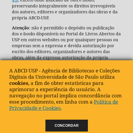
preservando integralmente os direitos irrevogáveis
dos autores, editores e organizadores das obras e da
própria ABCD-USP.
Atenção
: não é permitido o depósito ou publicação
dos e-books disponíveis no Portal de Livros Abertos da
USP em outros websites ou por quaisquer pessoas ou
empresas sem a expressa e devida autorização por
escrito dos editores, organizadores e autores das
obras, além da expressa autorização da própria
Agência de Bibliotecas e Coleções Digitais da USP
(ABCD-USP).
A ABCD USP - Agência de Bibliotecas e Coleções
Digitais da Universidade de São Paulo utiliza
cookies
, a fim de obter estatísticas para
aprimorar a experiência do usuário. A
navegação no portal implica concordância com
esse procedimento, em linha com a
Política de
Privacidade e Cookies
.
CONCORDAR
"