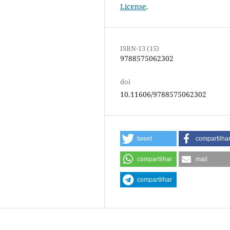
License
.
ISBN-13 (15)
9788575062302
doi
10.11606/9788575062302
tweet
compartilha
compartilhar
mail
compartilhar