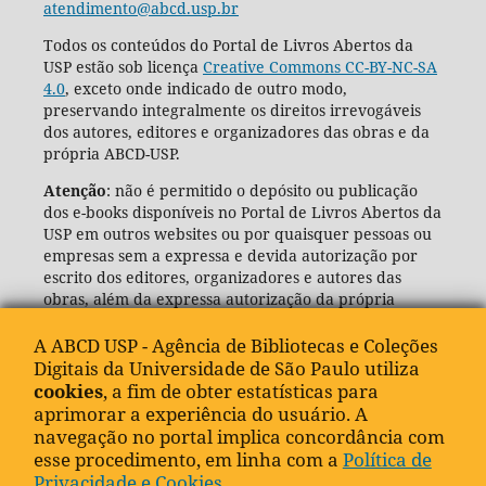
atendimento@abcd.usp.br
Todos os conteúdos do Portal de Livros Abertos da
USP estão sob licença
Creative Commons CC-BY-NC-SA
4.0
, exceto onde indicado de outro modo,
preservando integralmente os direitos irrevogáveis
dos autores, editores e organizadores das obras e da
própria ABCD-USP.
Atenção
: não é permitido o depósito ou publicação
dos e-books disponíveis no Portal de Livros Abertos da
USP em outros websites ou por quaisquer pessoas ou
empresas sem a expressa e devida autorização por
escrito dos editores, organizadores e autores das
obras, além da expressa autorização da própria
Agência de Bibliotecas e Coleções Digitais da USP
(ABCD-USP).
A ABCD USP - Agência de Bibliotecas e Coleções
Digitais da Universidade de São Paulo utiliza
cookies
, a fim de obter estatísticas para
aprimorar a experiência do usuário. A
navegação no portal implica concordância com
esse procedimento, em linha com a
Política de
Privacidade e Cookies
.