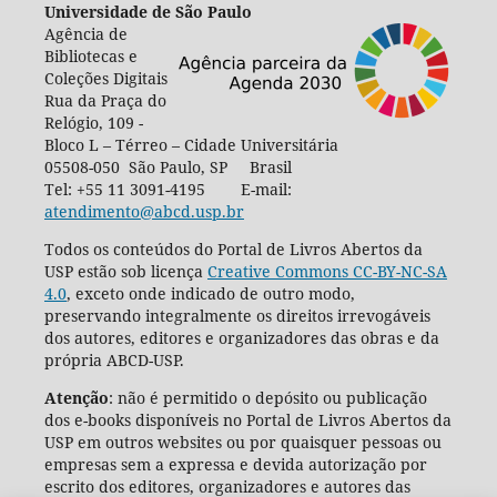
Universidade de São Paulo
Agência de
Bibliotecas e
Coleções Digitais
Rua da Praça do
Relógio, 109 -
Bloco L – Térreo – Cidade Universitária
05508-050 São Paulo, SP Brasil
Tel: +55 11 3091-4195 E-mail:
atendimento@abcd.usp.br
Todos os conteúdos do Portal de Livros Abertos da
USP estão sob licença
Creative Commons CC-BY-NC-SA
4.0
, exceto onde indicado de outro modo,
preservando integralmente os direitos irrevogáveis
dos autores, editores e organizadores das obras e da
própria ABCD-USP.
Atenção
: não é permitido o depósito ou publicação
dos e-books disponíveis no Portal de Livros Abertos da
USP em outros websites ou por quaisquer pessoas ou
empresas sem a expressa e devida autorização por
escrito dos editores, organizadores e autores das