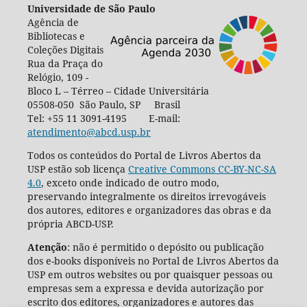
Universidade de São Paulo
Agência de
Bibliotecas e
Coleções Digitais
Rua da Praça do
Relógio, 109 -
Bloco L – Térreo – Cidade Universitária
05508-050 São Paulo, SP Brasil
Tel: +55 11 3091-4195 E-mail:
atendimento@abcd.usp.br
Todos os conteúdos do Portal de Livros Abertos da
USP estão sob licença
Creative Commons CC-BY-NC-SA
4.0
, exceto onde indicado de outro modo,
preservando integralmente os direitos irrevogáveis
dos autores, editores e organizadores das obras e da
própria ABCD-USP.
Atenção
: não é permitido o depósito ou publicação
dos e-books disponíveis no Portal de Livros Abertos da
USP em outros websites ou por quaisquer pessoas ou
empresas sem a expressa e devida autorização por
escrito dos editores, organizadores e autores das