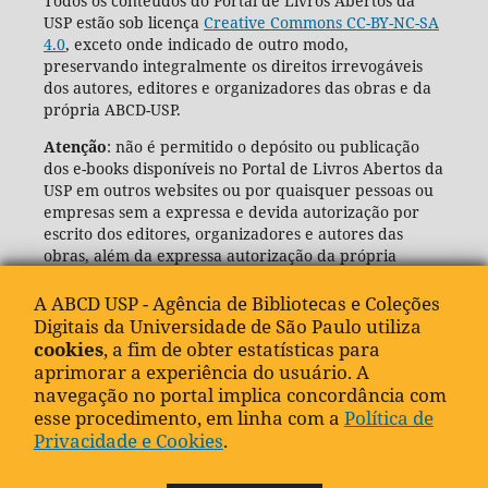
Todos os conteúdos do Portal de Livros Abertos da
USP estão sob licença
Creative Commons CC-BY-NC-SA
4.0
, exceto onde indicado de outro modo,
preservando integralmente os direitos irrevogáveis
dos autores, editores e organizadores das obras e da
própria ABCD-USP.
Atenção
: não é permitido o depósito ou publicação
dos e-books disponíveis no Portal de Livros Abertos da
USP em outros websites ou por quaisquer pessoas ou
empresas sem a expressa e devida autorização por
escrito dos editores, organizadores e autores das
obras, além da expressa autorização da própria
Agência de Bibliotecas e Coleções Digitais da USP
(ABCD-USP).
A ABCD USP - Agência de Bibliotecas e Coleções
Digitais da Universidade de São Paulo utiliza
cookies
, a fim de obter estatísticas para
aprimorar a experiência do usuário. A
navegação no portal implica concordância com
esse procedimento, em linha com a
Política de
Privacidade e Cookies
.