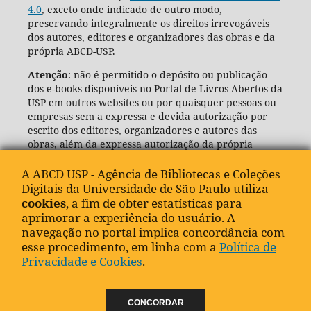
4.0
, exceto onde indicado de outro modo,
preservando integralmente os direitos irrevogáveis
dos autores, editores e organizadores das obras e da
própria ABCD-USP.
Atenção
: não é permitido o depósito ou publicação
dos e-books disponíveis no Portal de Livros Abertos da
USP em outros websites ou por quaisquer pessoas ou
empresas sem a expressa e devida autorização por
escrito dos editores, organizadores e autores das
obras, além da expressa autorização da própria
Agência de Bibliotecas e Coleções Digitais da USP
(ABCD-USP).
A ABCD USP - Agência de Bibliotecas e Coleções
Digitais da Universidade de São Paulo utiliza
cookies
, a fim de obter estatísticas para
aprimorar a experiência do usuário. A
navegação no portal implica concordância com
esse procedimento, em linha com a
Política de
Privacidade e Cookies
.
CONCORDAR