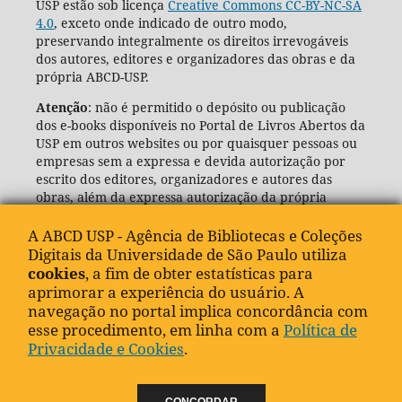
USP estão sob licença
Creative Commons CC-BY-NC-SA
4.0
, exceto onde indicado de outro modo,
preservando integralmente os direitos irrevogáveis
dos autores, editores e organizadores das obras e da
própria ABCD-USP.
Atenção
: não é permitido o depósito ou publicação
dos e-books disponíveis no Portal de Livros Abertos da
USP em outros websites ou por quaisquer pessoas ou
empresas sem a expressa e devida autorização por
escrito dos editores, organizadores e autores das
obras, além da expressa autorização da própria
Agência de Bibliotecas e Coleções Digitais da USP
(ABCD-USP).
A ABCD USP - Agência de Bibliotecas e Coleções
Digitais da Universidade de São Paulo utiliza
cookies
, a fim de obter estatísticas para
aprimorar a experiência do usuário. A
navegação no portal implica concordância com
esse procedimento, em linha com a
Política de
Privacidade e Cookies
.