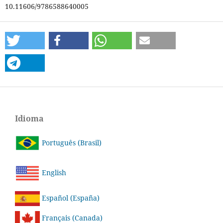
10.11606/9786588640005
Idioma
Português (Brasil)
English
Español (España)
Français (Canada)