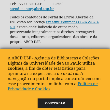
Tel: +55 11 3091-4195 E-mail:
atendimento@abcd.usp.br
Todos os conteúdos do Portal de Livros Abertos da
USP estão sob licença
Creative Commons CC-BY-NC-SA
4.0
, exceto onde indicado de outro modo,
preservando integralmente os direitos irrevogáveis
dos autores, editores e organizadores das obras e da
própria ABCD-USP.
Atenção
: não é permitido o depósito ou publicação
dos e-books disponíveis no Portal de Livros Abertos da
A ABCD USP - Agência de Bibliotecas e Coleções
USP em outros websites ou por quaisquer pessoas ou
Digitais da Universidade de São Paulo utiliza
empresas sem a expressa e devida autorização por
cookies
, a fim de obter estatísticas para
escrito dos editores, organizadores e autores das
aprimorar a experiência do usuário. A
obras, além da expressa autorização da própria
navegação no portal implica concordância com
Agência de Bibliotecas e Coleções Digitais da USP
esse procedimento, em linha com a
Política de
(ABCD-USP).
Privacidade e Cookies
.
CONCORDAR