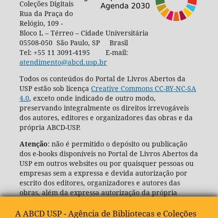
Coleções Digitais
Rua da Praça do
Relógio, 109 -
Bloco L – Térreo – Cidade Universitária
05508-050 São Paulo, SP Brasil
Tel: +55 11 3091-4195 E-mail:
atendimento@abcd.usp.br
Todos os conteúdos do Portal de Livros Abertos da
USP estão sob licença
Creative Commons CC-BY-NC-SA
4.0
, exceto onde indicado de outro modo,
preservando integralmente os direitos irrevogáveis
dos autores, editores e organizadores das obras e da
própria ABCD-USP.
Atenção
: não é permitido o depósito ou publicação
dos e-books disponíveis no Portal de Livros Abertos da
USP em outros websites ou por quaisquer pessoas ou
empresas sem a expressa e devida autorização por
escrito dos editores, organizadores e autores das
obras, além da expressa autorização da própria
Agência de Bibliotecas e Coleções Digitais da USP
(ABCD-USP).
A ABCD USP - Agência de Bibliotecas e Coleções