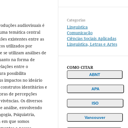
Categorias
produções audiovisuais é
Linguística
 uma temática central
Comunicação
Ciências Sociais Aplicadas
xões existentes entre as
Linguística, Letras e Artes
cos utilizados por
 se utilizam análises de
quanto na forma de
elações entre o
COMO CITAR
ra possibilita
ABNT
s impactos no ideário
construtos identitários e
APA
doras de percepções
vivências. Os diversos
ISO
e análise, envolvendo
gogia, Psiquiatria,
Vancouver
ra em que somos