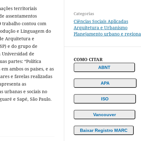
ações territoriais
Categorias
 de assentamentos
Ciências Sociais Aplicadas
 O trabalho contou com
Arquitetura e Urbanismo
Produção e Linguagem do
Planejamento urbano e regiona
e Arquitetura e
SP) e do grupo de
 Universidad de
COMO CITAR
as partes: “Política
ABNT
s em ambos os países, e as
res e favelas realizadas
APA
apresenta as
s urbanas e sociais no
guaré e Sapé, São Paulo.
ISO
Vancouver
Baixar Registro MARC