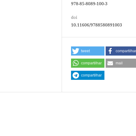
978-85-8089-100-3
doi
10.11606/9788580891003
tweet
compartilha
compartilhar
mail
compartilhar