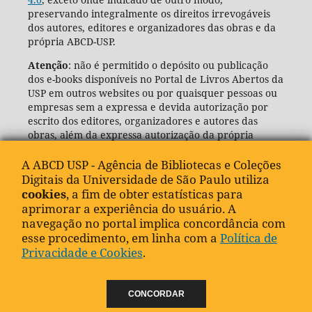
preservando integralmente os direitos irrevogáveis
dos autores, editores e organizadores das obras e da
própria ABCD-USP.
Atenção
: não é permitido o depósito ou publicação
dos e-books disponíveis no Portal de Livros Abertos da
USP em outros websites ou por quaisquer pessoas ou
empresas sem a expressa e devida autorização por
escrito dos editores, organizadores e autores das
obras, além da expressa autorização da própria
Agência de Bibliotecas e Coleções Digitais da USP
(ABCD-USP).
A ABCD USP - Agência de Bibliotecas e Coleções
Digitais da Universidade de São Paulo utiliza
cookies
, a fim de obter estatísticas para
aprimorar a experiência do usuário. A
navegação no portal implica concordância com
esse procedimento, em linha com a
Política de
Privacidade e Cookies
.
CONCORDAR
"