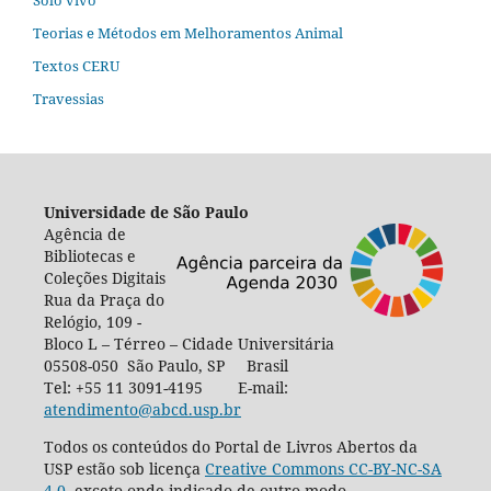
Solo vivo
Teorias e Métodos em Melhoramentos Animal
Textos CERU
Travessias
Universidade de São Paulo
Agência de
Bibliotecas e
Coleções Digitais
Rua da Praça do
Relógio, 109 -
Bloco L – Térreo – Cidade Universitária
05508-050 São Paulo, SP Brasil
Tel: +55 11 3091-4195 E-mail:
atendimento@abcd.usp.br
Todos os conteúdos do Portal de Livros Abertos da
USP estão sob licença
Creative Commons CC-BY-NC-SA
4.0
, exceto onde indicado de outro modo,