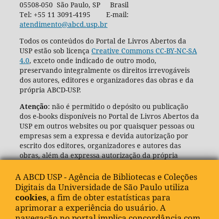
05508-050 São Paulo, SP Brasil
Tel: +55 11 3091-4195 E-mail:
atendimento@abcd.usp.br
Todos os conteúdos do Portal de Livros Abertos da
USP estão sob licença
Creative Commons CC-BY-NC-SA
4.0
, exceto onde indicado de outro modo,
preservando integralmente os direitos irrevogáveis
dos autores, editores e organizadores das obras e da
própria ABCD-USP.
Atenção
: não é permitido o depósito ou publicação
dos e-books disponíveis no Portal de Livros Abertos da
USP em outros websites ou por quaisquer pessoas ou
empresas sem a expressa e devida autorização por
escrito dos editores, organizadores e autores das
obras, além da expressa autorização da própria
Agência de Bibliotecas e Coleções Digitais da USP
(ABCD-USP).
A ABCD USP - Agência de Bibliotecas e Coleções
Digitais da Universidade de São Paulo utiliza
cookies
, a fim de obter estatísticas para
aprimorar a experiência do usuário. A
navegação no portal implica concordância com