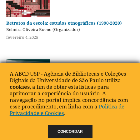
Retratos da escola: estudos etnográficos (1990-2020)
Belmira Oliveira Bueno (Organizador)
fevereiro 4, 2025
A ABCD USP - Agência de Bibliotecas e Coleções
Digitais da Universidade de São Paulo utiliza
cookies
, a fim de obter estatísticas para
aprimorar a experiência do usuário. A
navegação no portal implica concordância com
esse procedimento, em linha com a
Política de
Privacidade e Cookies
.
Urbverde na escola
CONCORDAR
Marcela Fernandes da Costa, Catia Cristina Teodoro, Marcel Fantin,
Nagayamma Aragão, Manoel Antonio Lopes Rodrigues Alves, Luís