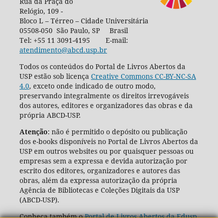
Rua da Praça do
Relógio, 109 -
Bloco L – Térreo – Cidade Universitária
05508-050 São Paulo, SP Brasil
Tel: +55 11 3091-4195 E-mail:
atendimento@abcd.usp.br
Todos os conteúdos do Portal de Livros Abertos da
USP estão sob licença
Creative Commons CC-BY-NC-SA
4.0
, exceto onde indicado de outro modo,
preservando integralmente os direitos irrevogáveis
dos autores, editores e organizadores das obras e da
própria ABCD-USP.
Atenção
: não é permitido o depósito ou publicação
dos e-books disponíveis no Portal de Livros Abertos da
USP em outros websites ou por quaisquer pessoas ou
empresas sem a expressa e devida autorização por
escrito dos editores, organizadores e autores das
obras, além da expressa autorização da própria
Agência de Bibliotecas e Coleções Digitais da USP
(ABCD-USP).
Conheça também o
Portal de Livros Abertos da Edusp