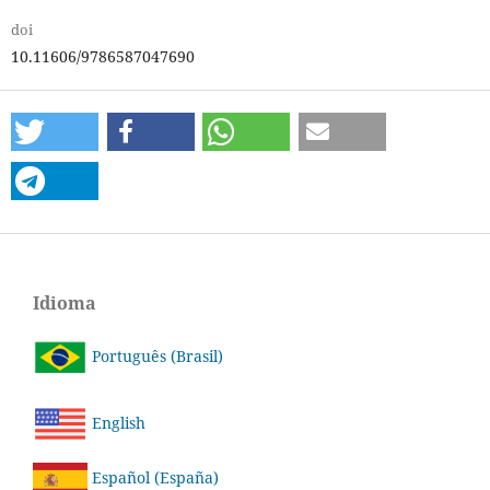
doi
10.11606/9786587047690
Idioma
Português (Brasil)
English
Español (España)