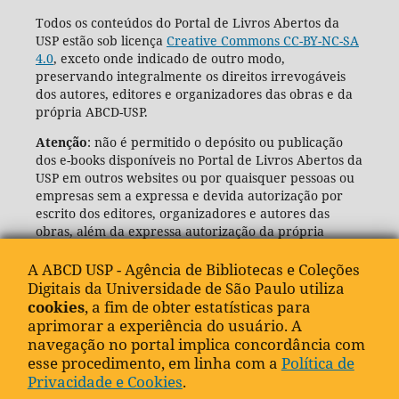
Todos os conteúdos do Portal de Livros Abertos da
USP estão sob licença
Creative Commons CC-BY-NC-SA
4.0
, exceto onde indicado de outro modo,
preservando integralmente os direitos irrevogáveis
dos autores, editores e organizadores das obras e da
própria ABCD-USP.
Atenção
: não é permitido o depósito ou publicação
dos e-books disponíveis no Portal de Livros Abertos da
USP em outros websites ou por quaisquer pessoas ou
empresas sem a expressa e devida autorização por
escrito dos editores, organizadores e autores das
obras, além da expressa autorização da própria
Agência de Bibliotecas e Coleções Digitais da USP
(ABCD-USP).
A ABCD USP - Agência de Bibliotecas e Coleções
Digitais da Universidade de São Paulo utiliza
cookies
, a fim de obter estatísticas para
aprimorar a experiência do usuário. A
navegação no portal implica concordância com
esse procedimento, em linha com a
Política de
Privacidade e Cookies
.