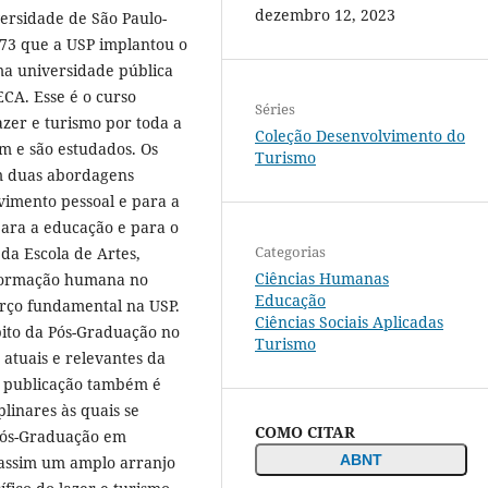
dezembro 12, 2023
versidade de São Paulo-
973 que a USP implantou o
a universidade pública
ECA. Esse é o curso
Séries
zer e turismo por toda a
Coleção Desenvolvimento do
m e são estudados. Os
Turismo
m duas abordagens
vimento pessoal e para a
ara a educação e para o
Categorias
da Escola de Artes,
Ciências Humanas
 formação humana no
Educação
rço fundamental na USP.
Ciências Sociais Aplicadas
bito da Pós-Graduação no
Turismo
 atuais e relevantes da
 A publicação também é
linares às quais se
COMO CITAR
Pós-Graduação em
ABNT
 assim um amplo arranjo