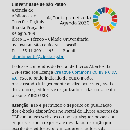
Universidade de São Paulo
Agência de
Bibliotecas e
Coleções Digitais
Rua da Praça do
Relógio, 109 -
Bloco L – Térreo – Cidade Universitária
05508-050 São Paulo, SP Brasil
Tel: +55 11 3091-4195 E-mail:
atendimento@abcd.usp.br
Todos os conteúdos do Portal de Livros Abertos da
USP estão sob licença
Creative Commons CC-BY-NC-SA
4.0
, exceto onde indicado de outro modo,
preservando integralmente os direitos irrevogáveis
dos autores, editores e organizadores das obras e da
própria ABCD-USP.
Atenção
: não é permitido o depósito ou publicação
dos e-books disponíveis no Portal de Livros Abertos da
USP em outros websites ou por quaisquer pessoas ou
empresas sem a expressa e devida autorização por
escrito dos editores, organizadores e autores das