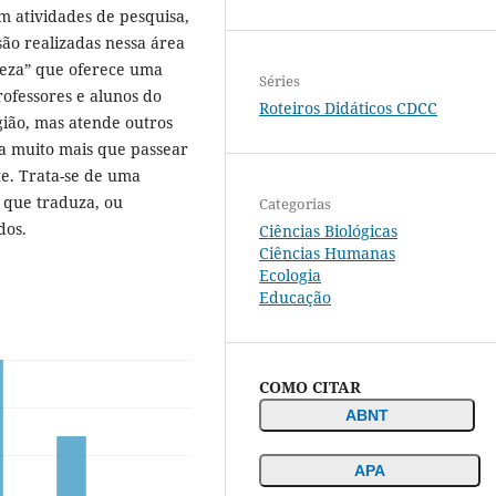
m atividades de pesquisa,
são realizadas nessa área
ureza” que oferece uma
Séries
rofessores e alunos do
Roteiros Didáticos CDCC
gião, mas atende outros
ca muito mais que passear
e. Trata-se de uma
e que traduza, ou
Categorias
dos.
Ciências Biológicas
Ciências Humanas
Ecologia
Educação
COMO CITAR
ABNT
APA