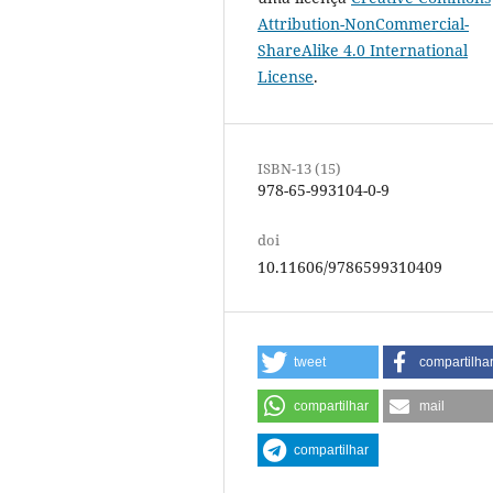
Attribution-NonCommercial-
ShareAlike 4.0 International
License
.
ISBN-13 (15)
978-65-993104-0-9
doi
10.11606/9786599310409
tweet
compartilha
compartilhar
mail
compartilhar