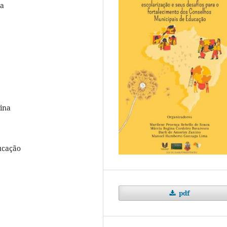
ia
ina
ucação
pdf