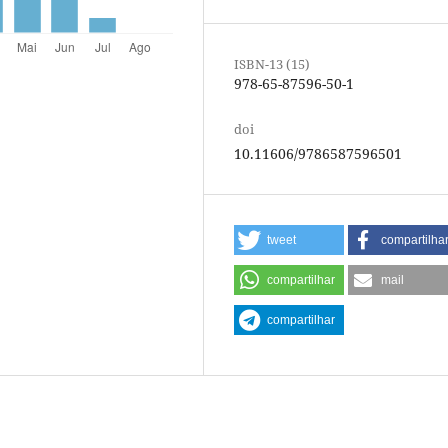
ISBN-13 (15)
978-65-87596-50-1
doi
10.11606/9786587596501
tweet
compartilha
compartilhar
mail
compartilhar