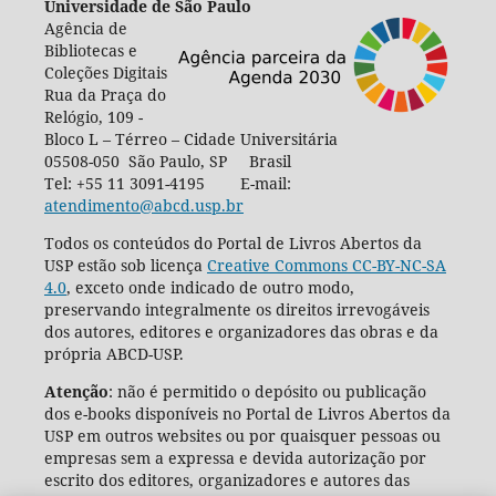
Universidade de São Paulo
Agência de
Bibliotecas e
Coleções Digitais
Rua da Praça do
Relógio, 109 -
Bloco L – Térreo – Cidade Universitária
05508-050 São Paulo, SP Brasil
Tel: +55 11 3091-4195 E-mail:
atendimento@abcd.usp.br
Todos os conteúdos do Portal de Livros Abertos da
USP estão sob licença
Creative Commons CC-BY-NC-SA
4.0
, exceto onde indicado de outro modo,
preservando integralmente os direitos irrevogáveis
dos autores, editores e organizadores das obras e da
própria ABCD-USP.
Atenção
: não é permitido o depósito ou publicação
dos e-books disponíveis no Portal de Livros Abertos da
USP em outros websites ou por quaisquer pessoas ou
empresas sem a expressa e devida autorização por
escrito dos editores, organizadores e autores das