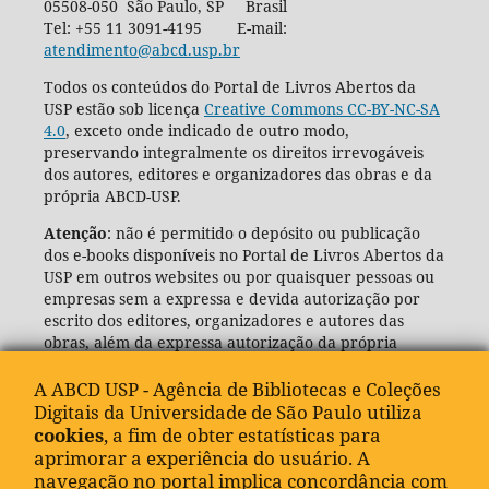
05508-050 São Paulo, SP Brasil
Tel: +55 11 3091-4195 E-mail:
atendimento@abcd.usp.br
Todos os conteúdos do Portal de Livros Abertos da
USP estão sob licença
Creative Commons CC-BY-NC-SA
4.0
, exceto onde indicado de outro modo,
preservando integralmente os direitos irrevogáveis
dos autores, editores e organizadores das obras e da
própria ABCD-USP.
Atenção
: não é permitido o depósito ou publicação
dos e-books disponíveis no Portal de Livros Abertos da
USP em outros websites ou por quaisquer pessoas ou
empresas sem a expressa e devida autorização por
escrito dos editores, organizadores e autores das
obras, além da expressa autorização da própria
Agência de Bibliotecas e Coleções Digitais da USP
(ABCD-USP).
A ABCD USP - Agência de Bibliotecas e Coleções
Digitais da Universidade de São Paulo utiliza
cookies
, a fim de obter estatísticas para
aprimorar a experiência do usuário. A
navegação no portal implica concordância com