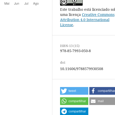
Este trabalho está licenciado so
uma licença
Creative Commons
Attribution 4.0 International
License
.
ISBN-13 (15)
978-85-7993-050-8
doi
10.11606/9788579930508
tweet
compartilha
compartilhar
mail
compartilhar