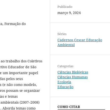
Publicado
março 9, 2024
ca, Formação do
Séries
Cadernos Cescar Educação
Ambiental
 ao trabalho dos Coletivos
Categorias
etivo Educador de São
Ciências Biológicas
re um importante papel
Ciências Humanas
das pelos seus
Ecologia
ia (e não como modelo,
Educação
ivos possam se organizar
ias e temas
 ambientais (2007–2008)
COMO CITAR
11. Aborda temas como