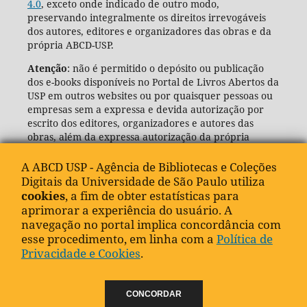
4.0
, exceto onde indicado de outro modo,
preservando integralmente os direitos irrevogáveis
dos autores, editores e organizadores das obras e da
própria ABCD-USP.
Atenção
: não é permitido o depósito ou publicação
dos e-books disponíveis no Portal de Livros Abertos da
USP em outros websites ou por quaisquer pessoas ou
empresas sem a expressa e devida autorização por
escrito dos editores, organizadores e autores das
obras, além da expressa autorização da própria
Agência de Bibliotecas e Coleções Digitais da USP
(ABCD-USP).
A ABCD USP - Agência de Bibliotecas e Coleções
Digitais da Universidade de São Paulo utiliza
cookies
, a fim de obter estatísticas para
aprimorar a experiência do usuário. A
navegação no portal implica concordância com
esse procedimento, em linha com a
Política de
Privacidade e Cookies
.
CONCORDAR
"