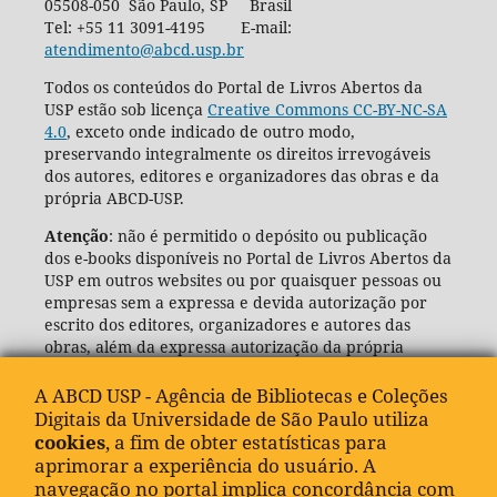
05508-050 São Paulo, SP Brasil
Tel: +55 11 3091-4195 E-mail:
atendimento@abcd.usp.br
Todos os conteúdos do Portal de Livros Abertos da
USP estão sob licença
Creative Commons CC-BY-NC-SA
4.0
, exceto onde indicado de outro modo,
preservando integralmente os direitos irrevogáveis
dos autores, editores e organizadores das obras e da
própria ABCD-USP.
Atenção
: não é permitido o depósito ou publicação
dos e-books disponíveis no Portal de Livros Abertos da
USP em outros websites ou por quaisquer pessoas ou
empresas sem a expressa e devida autorização por
escrito dos editores, organizadores e autores das
obras, além da expressa autorização da própria
Agência de Bibliotecas e Coleções Digitais da USP
(ABCD-USP).
A ABCD USP - Agência de Bibliotecas e Coleções
Digitais da Universidade de São Paulo utiliza
cookies
, a fim de obter estatísticas para
aprimorar a experiência do usuário. A
navegação no portal implica concordância com