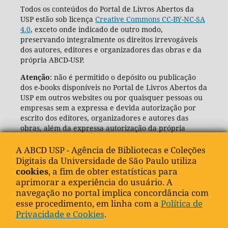
Todos os conteúdos do Portal de Livros Abertos da
USP estão sob licença
Creative Commons CC-BY-NC-SA
4.0
, exceto onde indicado de outro modo,
preservando integralmente os direitos irrevogáveis
dos autores, editores e organizadores das obras e da
própria ABCD-USP.
Atenção
: não é permitido o depósito ou publicação
dos e-books disponíveis no Portal de Livros Abertos da
USP em outros websites ou por quaisquer pessoas ou
empresas sem a expressa e devida autorização por
escrito dos editores, organizadores e autores das
obras, além da expressa autorização da própria
Agência de Bibliotecas e Coleções Digitais da USP
(ABCD-USP).
A ABCD USP - Agência de Bibliotecas e Coleções
Digitais da Universidade de São Paulo utiliza
cookies
, a fim de obter estatísticas para
aprimorar a experiência do usuário. A
navegação no portal implica concordância com
esse procedimento, em linha com a
Política de
Privacidade e Cookies
.