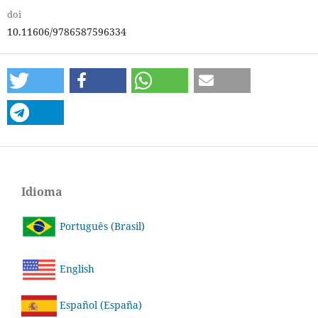
doi
10.11606/9786587596334
Idioma
Português (Brasil)
English
Español (España)